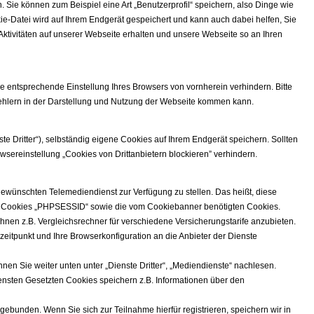
. Sie können zum Beispiel eine Art „Benutzerprofil“ speichern, also Dinge wie
e-Datei wird auf Ihrem Endgerät gespeichert und kann auch dabei helfen, Sie
tivitäten auf unserer Webseite erhalten und unsere Webseite so an Ihren
e entsprechende Einstellung Ihres Browsers von vornherein verhindern. Bitte
Fehlern in der Darstellung und Nutzung der Webseite kommen kann.
ste Dritter“), selbständig eigene Cookies auf Ihrem Endgerät speichern. Sollten
sereinstellung „Cookies von Drittanbietern blockieren” verhindern.
ewünschten Telemediendienst zur Verfügung zu stellen. Das heißt, diese
die Cookies „PHPSESSID“ sowie die vom Cookiebanner benötigten Cookies.
hnen z.B. Vergleichsrechner für verschiedene Versicherungstarife anzubieten.
zeitpunkt und Ihre Browserkonfiguration an die Anbieter der Dienste
en Sie weiter unten unter „Dienste Dritter“, „Mediendienste“ nachlesen.
iensten Gesetzten Cookies speichern z.B. Informationen über den
ebunden. Wenn Sie sich zur Teilnahme hierfür registrieren, speichern wir in