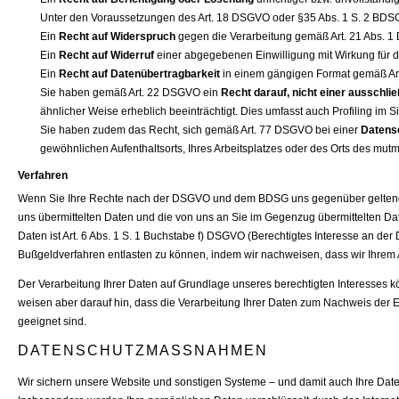
Unter den Voraussetzungen des Art. 18 DSGVO oder §35 Abs. 1 S. 2 BDS
Ein
Recht auf Widerspruch
gegen die Verarbeitung gemäß Art. 21 Abs. 1 
Ein
Recht auf Widerruf
einer abgegebenen Einwilligung mit Wirkung für d
Ein
Recht auf Datenübertragbarkeit
in einem gängigen Format gemäß Ar
Sie haben gemäß Art. 22 DSGVO ein
Recht darauf, nicht einer ausschli
ähnlicher Weise erheblich beeinträchtigt. Dies umfasst auch Profiling im S
Sie haben zudem das Recht, sich gemäß Art. 77 DSGVO bei einer
Datens
gewöhnlichen Aufenthaltsorts, Ihres Arbeitsplatzes oder des Orts des mut
Verfahren
Wenn Sie Ihre Rechte nach der DSGVO und dem BDSG uns gegenüber geltend mac
uns übermittelten Daten und die von uns an Sie im Gegenzug übermittelten Da
Daten ist Art. 6 Abs. 1 S. 1 Buchstabe f) DSGVO (Berechtigtes Interesse an d
Bußgeldverfahren entlasten zu können, indem wir nachweisen, dass wir Ihr
Der Verarbeitung Ihrer Daten auf Grundlage unseres berechtigten Interesses 
weisen aber darauf hin, dass die Verarbeitung Ihrer Daten zum Nachweis der 
geeignet sind.
DATENSCHUTZMASSNAHMEN
Wir sichern unsere Website und sonstigen Systeme – und damit auch Ihre Date