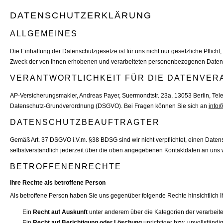
DATENSCHUTZERKLÄRUNG
ALLGEMEINES
Die Einhaltung der Datenschutzgesetze ist für uns nicht nur gesetzliche Pfli
Zweck der von Ihnen erhobenen und verarbeiteten personenbezogenen Daten inn
VERANTWORTLICHKEIT FÜR DIE DATENVER
AP-Ver­sicherungs­makler, Andreas Payer, Suermondtstr. 23a, 13053 Berlin, Tel
Datenschutz-Grundverordnung (DSGVO). Bei Fragen können Sie sich an
info
DATENSCHUTZBEAUFTRAGTER
Gemäß Art. 37 DSGVO i.V.m. §38 BDSG sind wir nicht verpflichtet, einen Date
selbstverständlich jederzeit über die oben angegebenen Kontaktdaten an uns
BETROFFENENRECHTE
Ihre Rechte als betroffene Person
Als betroffene Person haben Sie uns gegenüber folgende Rechte hinsichtlich
Ein
Recht auf Auskunft
unter anderem über die Kategorien der verarbei
Ein
Recht auf Berichtigung oder Löschung
unrichtiger bzw. unvollstän