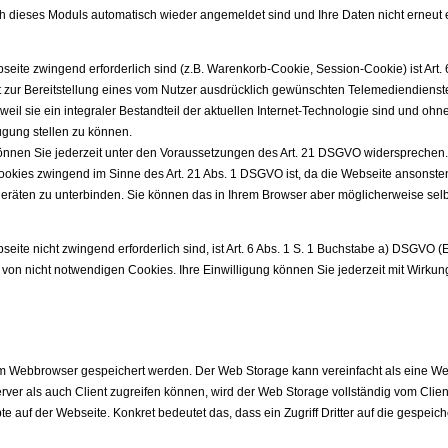
ch dieses Moduls automatisch wieder angemeldet sind und Ihre Daten nicht erneu
seite zwingend erforderlich sind (z.B. Warenkorb-Cookie, Session-Cookie) ist Art. 
 zur Bereitstellung eines vom Nutzer ausdrücklich gewünschten Telemediendienstes
eil sie ein integraler Bestandteil der aktuellen Internet-Technologie sind und oh
ügung stellen zu können.
können Sie jederzeit unter den Voraussetzungen des Art. 21 DSGVO widersprechen. 
Cookies zwingend im Sinne des Art. 21 Abs. 1 DSGVO ist, da die Webseite ansonsten
äten zu unterbinden. Sie können das in Ihrem Browser aber möglicherweise selbst t
ite nicht zwingend erforderlich sind, ist Art. 6 Abs. 1 S. 1 Buchstabe a) DSGVO (E
on nicht notwendigen Cookies. Ihre Einwilligung können Sie jederzeit mit Wirkung
em Webbrowser gespeichert werden. Der Web Storage kann vereinfacht als eine We
ver als auch Client zugreifen können, wird der Web Storage vollständig vom Client
pte auf der Webseite. Konkret bedeutet das, dass ein Zugriff Dritter auf die gespei