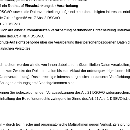
G ein
Recht auf Einschränkung der Verarbeitung
.
DSGVO, soweit die Datenverarbeitung aufgrund eines berechtigten Interesses erfol
ie Zukunft gemäß Art. 7 Abs. 3 DSGVO.
t. 20 DSGVO.
eßlich auf einer automatisierten Verarbeitung beruhenden Entscheidung unterw
inne des Art. 4 Nr. 4 DSGVO.
chutz-Aufsichtsbehörde
über die Verarbeitung Ihrer personenbezogenen Daten du
maßlichen Verstoßes.
hen, werden wir die von Ihnen dabei an uns übermittelten Daten verarbeiten, um
ten zum Zwecke der Dokumentation bis zum Ablauf der ordnungswidrigkeitenrechtlic
er Datenverarbeitung). Das berechtigte Interesse ergibt sich aus unserer Verpflic
em Anliegen ordnungsgemäß nachgekommen sind.
können Sie jederzeit unter den Voraussetzungen des Art. 21 DSGVO widersprechen. 
Einhaltung der Betroffenenrechte zwingend im Sinne des Art. 21 Abs. 1 DSGVO ist
n – durch technische und organisatorische Maßnahmen gegen Verlust, Zerstörung, 