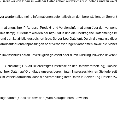
e Daten wir von Ihnen zu welcher Gelegenheit, auf welcher Grundlage und zu wel
er werden allgemeine Informationen automatisch an den bereitstellenden Server übe
ationen: Ihre IP-Adresse, Produkt- und Versionsinformationen über den verwendet
sog. timestamp). Außerdem werden der http-Status und die übertragene Datenmenge i
t und dort kurzfristig gespeichert (sog. Server-Log-Dateien). Durch die Analyse di
nd darauf aufbauend Anpassungen oder Verbesserungen vornehmen sowie die Sicherh
und im Anschluss daran unverzüglich gelöscht oder durch Kürzung teilweise unkennt
. 1 Buchstabe f) DSGVO (Berechtigtes Interesse an der Datenverarbeitung). Das ber
ung Ihrer Daten auf Grundlage unseres berechtigten Interesses können Sie jederz
s im Vorfeld darauf hin, dass die Verarbeitung Ihrer Daten in Server-Log-Dateien 
 sogenannte „Cookies“ bzw. den „Web Storage“ Ihres Browsers.