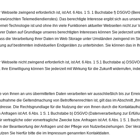
 Webseite zwingend erforderlich ist, ist Art. 6 Abs. 1 S. 1 Buchstabe f) DSGVO (Be
h gewünschten Telemediendienstes). Das berechtigte Interesse ergibt sich aus uns
n Internet-Technologie ist und ohne ihn viele Funktionen aktueller Webseiten nicht 
Ihrer Daten auf Grundlage unseres berechtigten Interesses können Sie jederzeit u
dass die Verarbeitung Ihrer Daten im Web Storage unter Umständen zwingend im Sin
zung auf bestimmten individuellen Endgeräten zu unterbinden. Sie können das in Ih
Webseite nicht zwingend erforderlich ist, ist Art. 6 Abs. 1 S.1 Buchstabe a) DSGVO 
Ihre Einwilligung können Sie jederzeit mit Wirkung für die Zukunft widerrufen, in
Die von Ihnen an uns übermittelten Daten verarbeiten wir ausschließlich bis zur Er
nahme die Geltendmachung von Betroffenenrechten ist, gilt das im Abschnitt „Ihre
resse. Die Rechtsgrundlage für die Nutzung der von Ihnen durch die Kontaktaufn
 Anfragen ist Art. 6 Abs. 1 S. 1 Buchstabe b) DSGVO (Datenverarbeitung zur Erfüll
r vertragliche oder vorvertragliche Zwecke bzw. Anfragen ist Art. 6 Abs. 1 S. 1 Bu
 an der Beantwortung der Anfragen und der Pflege von Nutzerbeziehungen. Der Ver
tzen Sie hierfür bitte die im Impressum genannten Kontaktdaten.