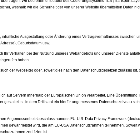
t übertragen. Wir bedienen uns dabei des Codierungssystems TLS (Transport Layer
 sicher, weshalb wir die Sicherheit der von unserer Website übermittelten Daten n
, inhaltliche Ausgestaltung oder Änderung eines Vertragsverhältnisses zwischen u
-Adresse), Geburts­datum usw.
rch Ihr Verhalten bei der Nutzung unseres Webangebots und unserer Dienste anfal
 abgerufen haben.
uch der Webseite) oder, soweit dies nach den Datenschutzgesetzen zulässig ist, be
lich auf Servern innerhalb der Europäischen Union verarbeitet. Eine Übermittlung Ih
er gestattet ist, in dem Drittstaat ein hierfür angemessenes Datenschutzniveau sich
 einen Angemessenheitsbeschluss namens EU-U.S. Data Privacy Framework (deuts
men gewährleistet wird, die am EU-USA Datenschutzrahmen teilnehmen. Soweit w
hutzrahmen zertifiziert ist.