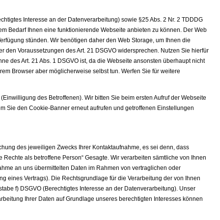
rechtigtes Interesse an der Datenverarbeitung) sowie §25 Abs. 2 Nr. 2 TDDDG
erem Bedarf Ihnen eine funktionierende Webseite anbieten zu können. Der Web
zur Verfügung stünden. Wir benötigen daher den Web Storage, um Ihnen die
nter den Voraussetzungen des Art. 21 DSGVO widersprechen. Nutzen Sie hierfür
ne des Art. 21 Abs. 1 DSGVO ist, da die Webseite ansonsten überhaupt nicht
rem Browser aber möglicherweise selbst tun. Werfen Sie für weitere
(Einwilligung des Betroffenen). Wir bitten Sie beim ersten Aufruf der Webseite
dem Sie den Cookie-Banner erneut aufrufen und getroffenen Einstellungen
reichung des jeweiligen Zwecks Ihrer Kontaktaufnahme, es sei denn, dass
 Rechte als betroffene Person“ Gesagte. Wir verarbeiten sämtliche von Ihnen
ahme an uns übermittelten Daten im Rahmen von vertraglichen oder
ung eines Vertrags). Die Rechtsgrundlage für die Verarbeitung der von Ihnen
chstabe f) DSGVO (Berechtigtes Interesse an der Datenverarbeitung). Unser
arbeitung Ihrer Daten auf Grundlage unseres berechtigten Interesses können