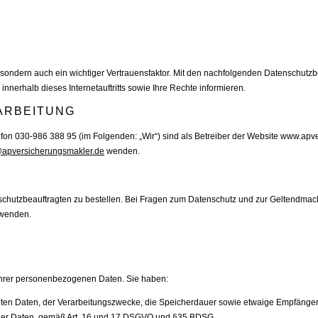
cht, sondern auch ein wichtiger Vertrauensfaktor. Mit den nachfolgenden Datenschu
erhalb dieses Internetauftritts sowie Ihre Rechte informieren.
ARBEITUNG
efon 030-986 388 95 (im Folgenden: „Wir“) sind als Betreiber der Website www.apve
@apversicherungsmakler.de
wenden.
nschutzbeauftragten zu bestellen. Bei Fragen zum Datenschutz und zur Geltendma
 wenden.
 Ihrer personenbezogenen Daten. Sie haben:
teten Daten, der Verarbeitungszwecke, die Speicherdauer sowie etwaige Empfäng
diger Daten, gemäß Art. 16 und 17 DSGVO und §35 BDSG.