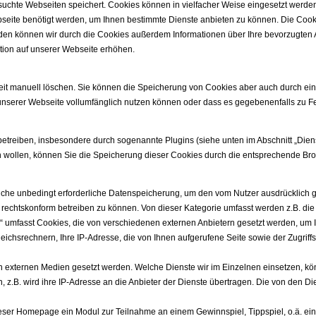
besuchte Webseiten speichert. Cookies können in vielfacher Weise eingesetzt werden
seite benötigt werden, um Ihnen bestimmte Dienste anbieten zu können. Die Cooki
en können wir durch die Cookies außerdem Informationen über Ihre bevorzugten Ak
ation auf unserer Webseite erhöhen.
eit manuell löschen. Sie können die Speicherung von Cookies aber auch durch ein
 unserer Webseite vollumfänglich nutzen können oder dass es gegebenenfalls zu 
nd betreiben, insbesondere durch sogenannte Plugins (siehe unten im Abschnitt „Dien
en wollen, können Sie die Speicherung dieser Cookies durch die entsprechende Brow
che unbedingt erforderliche Datenspeicherung, um den vom Nutzer ausdrücklich g
e rechtskonform betreiben zu können. Von dieser Kategorie umfasst werden z.B. 
r“ umfasst Cookies, die von verschiedenen externen Anbietern gesetzt werden, um I
ichsrechnern, Ihre IP-Adresse, die von Ihnen aufgerufene Seite sowie der Zugriffs
 externen Medien gesetzt werden. Welche Dienste wir im Einzelnen einsetzen, könn
 z.B. wird ihre IP-Adresse an die Anbieter der Dienste übertragen. Die von den D
ieser Homepage ein Modul zur Teilnahme an einem Gewinnspiel, Tippspiel, o.ä. eing