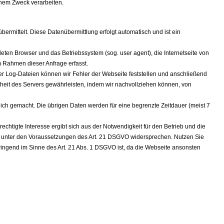
chem Zweck verarbeiten.
rmittelt. Diese Datenübermittlung erfolgt automatisch und ist ein
en Browser und das Betriebssystem (sog. user agent), die Internetseite von
m Rahmen dieser Anfrage erfasst.
eser Log-Dateien können wir Fehler der Webseite feststellen und anschließend
eit des Servers gewährleisten, indem wir nachvollziehen können, von
lich gemacht. Die übrigen Daten werden für eine begrenzte Zeitdauer (meist 7
echtigte Interesse ergibt sich aus der Notwendigkeit für den Betrieb und die
eit unter den Voraussetzungen des Art. 21 DSGVO widersprechen. Nutzen Sie
zwingend im Sinne des Art. 21 Abs. 1 DSGVO ist, da die Webseite ansonsten