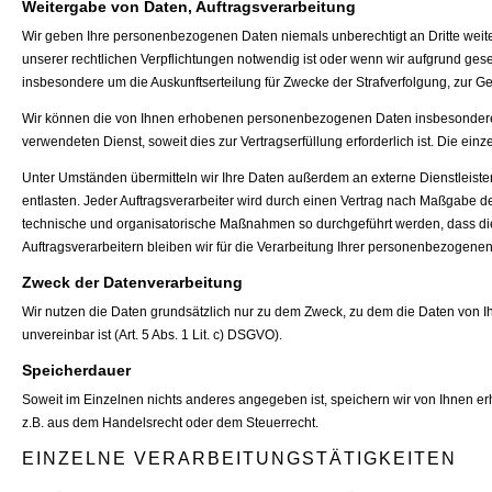
Weitergabe von Daten, Auftragsverarbeitung
Wir geben Ihre personenbezogenen Daten niemals unberechtigt an Dritte weiter
unserer rechtlichen Verpflichtungen notwendig ist oder wenn wir aufgrund gese
insbesondere um die Auskunftserteilung für Zwecke der Strafverfolgung, zur 
Wir können die von Ihnen erhobenen personenbezogenen Daten insbesondere i
verwendeten Dienst, soweit dies zur Vertragserfüllung erforderlich ist. Die einz
Unter Umständen übermitteln wir Ihre Daten außerdem an externe Dienstleister
entlasten. Jeder Auftragsverarbeiter wird durch einen Vertrag nach Maßgabe de
technische und organisatorische Maßnahmen so durchgeführt werden, dass die 
Auftragsverarbeitern bleiben wir für die Verarbeitung Ihrer personenbezogenen
Zweck der Datenverarbeitung
Wir nutzen die Daten grundsätzlich nur zu dem Zweck, zu dem die Daten von 
unvereinbar ist (Art. 5 Abs. 1 Lit. c) DSGVO).
Speicherdauer
Soweit im Einzelnen nichts anderes angegeben ist, speichern wir von Ihnen er
z.B. aus dem Handelsrecht oder dem Steuerrecht.
EINZELNE VERARBEITUNGSTÄTIGKEITEN