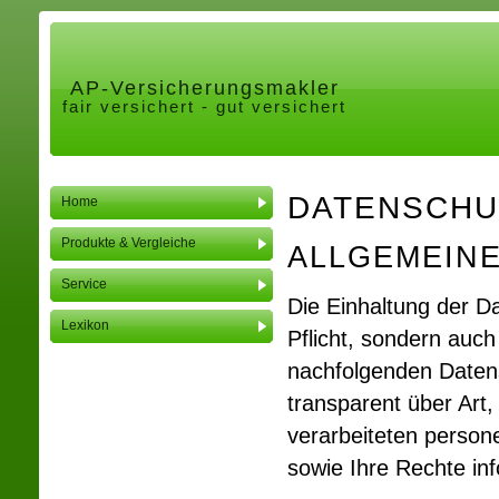
AP-Ver­sicherungs­makler
fair versichert - gut versichert
DATENSCHU
Home
Produkte & Vergleiche
ALLGEMEIN
Service
Die Einhaltung der Da
Lexikon
Pflicht, sondern auch
nachfolgenden Daten
transparent über Ar
verarbeiteten person
sowie Ihre Rechte in