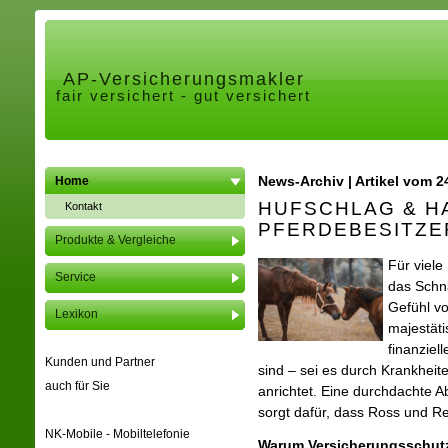
AP-Ver­sicherungs­makler
fair versichert - gut versichert
News-Archiv | Artikel vom 2
Home
HUFSCHLAG & H
Kontakt
PFERDEBESITZE
Produkte & Vergleiche
Für viele
Service
das Schna
Gefühl vo
Lexikon
majestäti
finanziel
Kunden und Partner
sind – sei es durch Krank­hei­
auch für Sie
anrichtet. Eine durchdachte 
sorgt dafür, dass Ross und Re
NK-Mobile - Mobiltelefonie
Warum Versicherungsschutz 