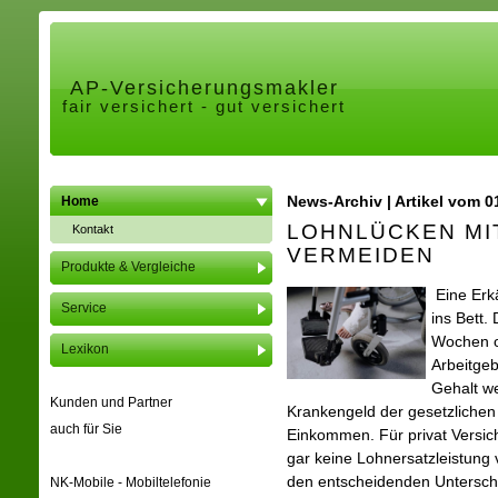
AP-Ver­sicherungs­makler
fair versichert - gut versichert
News-Archiv | Artikel vom 0
Home
LOHNLÜCKEN MI
Kontakt
VERMEIDEN
Produkte & Vergleiche
Eine Erkä
Service
ins Bett.
Wochen o
Lexikon
Arbeitgeb
Gehalt we
Kunden und Partner
Krankengeld der gesetzlichen
auch für Sie
Einkommen. Für privat Versich
gar keine Lohnersatzleistung
den entscheidenden Unterschi
NK-Mobile - Mobiltelefonie