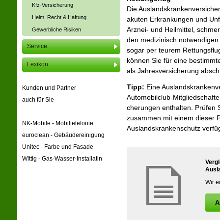
Kfz-Versicherung
Die Auslandskrankenversicher
Heim, Recht & Haftung
akuten Erkrankungen und Unf
Arznei- und Heilmittel, schm
Gewerbliche Risiken
den medizinisch notwendigen 
Service
sogar per teurem Rettungsflu
können Sie für eine bestimmt
Lexikon
als Jahresversicherung absch
Tipp:
Eine Auslandskrankenvers
Kunden und Partner
Automobilclub-Mitgliedschaften
auch für Sie
che­rungen enthalten. Prüfen 
zusammen mit einem dieser Pr
NK-Mobile - Mobiltelefonie
Auslandskrankenschutz verfü
euroclean - Gebäudereinigung
Unitec - Farbe und Fasade
Wittig - Gas-Wasser-Installatin
Verg
Ausl
Wir e
A