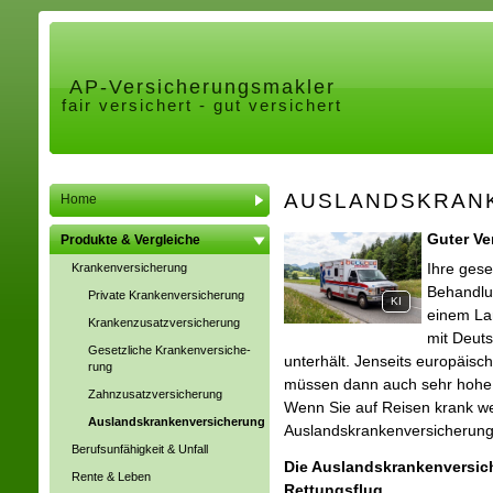
AP-Ver­sicherungs­makler
fair versichert - gut versichert
AUSLANDSKRAN
Home
Guter Ve
Produkte & Vergleiche
Ihre gese
Kranken­ver­si­che­rung
Behandlu
Private Kranken­ver­si­che­rung
KI
einem La
Kranken­zusatz­ver­si­che­rung
mit Deut
Gesetzliche Kranken­ver­si­che­
unterhält. Jenseits europäisch
rung
müssen dann auch sehr hohe Ar
Zahn­zu­satz­ver­si­che­rung
Wenn Sie auf Reisen krank we
Auslandskrankenversicherung
Auslandskrankenversicherung
Berufsunfähigkeit & Unfall
Die Auslandskrankenversic
Rente & Leben
Rettungsflug