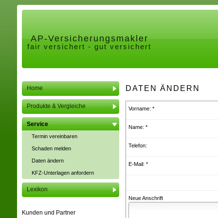
AP-Ver­sicherungs­makler
fair versichert - gut versichert
DATEN ÄNDERN
Home
Produkte & Vergleiche
Vorname: *
Service
Name: *
Termin ver­ein­baren
Telefon:
Schaden melden
Daten ändern
E-Mail: *
KFZ-Unterlagen anfordern
Lexikon
Neue Anschrift
Kunden und Partner