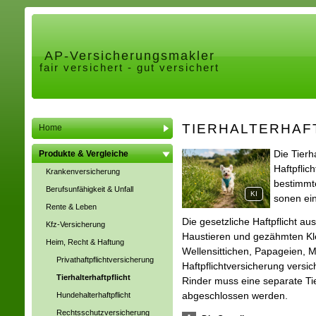
AP-Ver­sicherungs­makler
fair versichert - gut versichert
TIERHALTERHAF
Home
Die Tierha
Produkte & Vergleiche
Haft­pflic
Kranken­ver­si­che­rung
bestimmte
Berufsunfähigkeit & Unfall
KI
sonen ei
Rente & Leben
Die gesetzliche Haft­pflicht 
Kfz-Versicherung
Haustieren und gezähmten Kle
Heim, Recht & Haftung
Wellensittichen, Papageien, M
Privathaftpflichtversicherung
Haft­pflichtversicherung versi
Tierhalterhaftpflicht
Rinder muss eine separate Tie
abgeschlossen werden.
Hunde­halter­haft­pflicht
Rechts­schutz­ver­si­che­rung