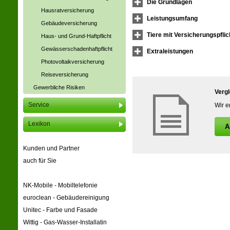
Die Grundlagen
Haus­rat­ver­si­che­rung
Leistungsumfang
Gebäudeversicherung
Tiere mit Versicherungspflic
Haus- und Grund-Haft­pflicht
Gewässerschadenhaftpflicht
Extraleistungen
Photo­voltaik­ver­si­che­rung
Reiseversicherung
Gewerbliche Risiken
Vergl
Service
Wir e
Lexikon
A
Kunden und Partner
auch für Sie
NK-Mobile - Mobiltelefonie
euroclean - Gebäudereinigung
Unitec - Farbe und Fasade
Wittig - Gas-Wasser-Installatin